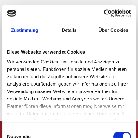
Bio-Bleaching
Der Wunsch Zähne natürlich aufzuhellen führte uns zu
Zustimmung
Details
Über Cookies
verschiedenen Verfahren, die dies ermöglichen. Ein Weg
ist mittels Ozon bzw. Plasma. Dabei wird kein chemisches
Diese Webseite verwendet Cookies
Mittel verwendet, sondern anhand von gebundenem
Wir verwenden Cookies, um Inhalte und Anzeigen zu
Umgebungssauerstoff mit einer speziellen Schiene
personalisieren, Funktionen für soziale Medien anbieten
aufgehellt.
zu können und die Zugriffe auf unsere Website zu
analysieren. Außerdem geben wir Informationen zu Ihrer
Einfach anrufen und sich informieren!
Verwendung unserer Website an unsere Partner für
soziale Medien, Werbung und Analysen weiter. Unsere
Partner führen diese Informationen möglicherweise mit
weiteren Daten zusammen, die Sie ihnen bereitgestellt
haben oder die sie im Rahmen Ihrer Nutzung der Dienste
gesammelt haben.
Einwilligungsauswahl
Besuchen Sie uns!
Notwendig